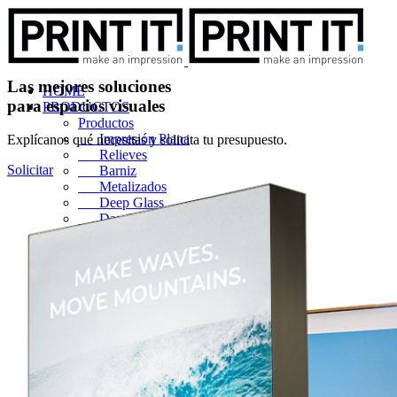
Las mejores
soluciones
HOME
para espacios visuales
PRODUCTOS
Productos
Impresión Plana
Explícanos qué necesitas y solicita tu presupuesto.
Relieves
Solicitar
Barniz
Metalizados
Deep Glass
Day & Night
Lightbox
Lightbox Dinámico
Totem
Forros
Friso
Banner
Photocall
Cubos
Lámparas y Techos
Suelos
Proyectos Especiales